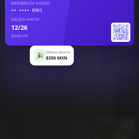
MEMBRESÍA GUZGO
•• •••• 8901
VÁLIDA HASTA
12/26
guzgo.mx
Último ahorro
🎉
$350 MXN